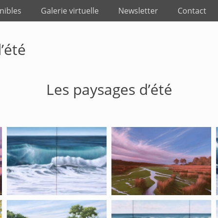
nibles
Galerie virtuelle
Newsletter
Contact
’été
Les paysages d’été