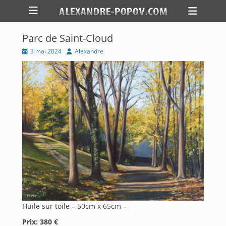
Menu principal
Aller
Ouvri
au
l’en-
contenu
tête
Parc de Saint-Cloud
Publié
Auteur
3 mai 2024
Alexandre
sur
Huile sur toile – 50cm x 65cm –
Prix: 380 €